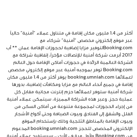
أكثر من 1.4 مليون مكان إقامة في متناول عملاء “أمنية” حالياً
عبر موقع إلكتروني مخصص “أمنية” شركاء مع
Booking.comلتوفير مزايا إضافية لحجوزات الإقامة عمان ** أب
2017 أبرمت شركة أمنية للإتصالات مؤخراً، إتفاقية شراكة مع
الشركة العالمية الرائدة في حجوزات أماكن الإقامة حول العالم
Booking.com توفر بموجبه أمنية عبر موقع إلكتروني مخصص
لعملائها booking.umniah.com يوفر أكثر من 1.4 مليون مكان
إقامة في جميع أنحاء العالم مع مزايا ومكافآت إضافية، بدورها
شركة أمنية ستوفر لعملائها حزم إنترنت مجانية مقابل كل
عملية حجز. وعبر هذه الشراكة المميزة، سيتمكن عملاء أمنية
من إجراء الحجوزات لمجموعة متنوعة من أماكن السكن من
الفلل والشقق إلى الفنادق وبيوت الضيافة وحتى أكواخ الأشجار
وبيوت الإقامة بالمناطق الثلجية وذلك بإستخدام الموقع
الإلكتروني المخصص للحجز booking.umniah.com المدعوم
من Booking.com ولأول مرة في الأردن، سيستفيد عملاء أمنية