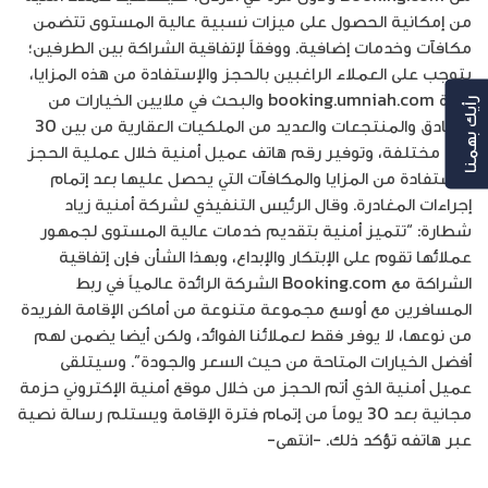
من إمكانية الحصول على ميزات نسبية عالية المستوى تتضمن
مكافآت وخدمات إضافية. ووفقاً لإتفاقية الشراكة بين الطرفين؛
يتوجب على العملاء الراغبين بالحجز والإستفادة من هذه المزايا،
زيارة booking.umniah.com والبحث في ملايين الخيارات من
رأيك بهمنا
الفنادق والمنتجعات والعديد من الملكيات العقارية من بين 30
فئة مختلفة، وتوفير رقم هاتف عميل أمنية خلال عملية الحجز
للإستفادة من المزايا والمكافآت التي يحصل عليها بعد إتمام
إجراءات المغادرة. وقال الرئيس التنفيذي لشركة أمنية زياد
شطارة: “تتميز أمنية بتقديم خدمات عالية المستوى لجمهور
عملائها تقوم على الإبتكار والإبداع، وبهذا الشأن فإن إتفاقية
الشراكة مع Booking.com الشركة الرائدة عالمياً في ربط
المسافرين مع أوسع مجموعة متنوعة من أماكن الإقامة الفريدة
من نوعها، لا يوفر فقط لعملائنا الفوائد، ولكن أيضا يضمن لهم
أفضل الخيارات المتاحة من حيث السعر والجودة”. وسيتلقى
عميل أمنية الذي أتم الحجز من خلال موقع أمنية الإكتروني حزمة
مجانية بعد 30 يوماً من إتمام فترة الإقامة ويستلم رسالة نصية
عبر هاتفه تؤكد ذلك. -انتهى-