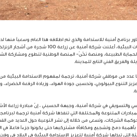
تنفيذاً لأحد محاور برنامج أمنية للاستدامة والذي تم اطلاقه هذا العام وسعياً 
التصحر والحد منه والتصدي للتحديات البيئية، أعلنت شركة أ
 لحماية الطبيعة، ومنصة نَحْنُ- المنصة الوطنية لتطوع ومشاركة ا
 والفريق الفني التابع للمدينة.
يها عدد من موظفي شركة أمنية، ترجمة لمفهوم الاستدامة البيئية من
عزيز التنوع البيولوجي، وتحسين جودة الهواء، وزيادة الرقعة الخضراء، وت
.
والتسويقي في شركة أمنية، وجيهة الحسيني ، إنّ مبادرة زراعة الأشجا
مبادرات المتنوعة والمختلفة التي تنفذها شركة أمنية ترجمة لبرنامجها
حوكمة الشركات، وتسعى من خلاله إلى نشر التوعية حول العديد من ال
أهمية دمج وتشجيع ومكافأة مشتركيها حتى يكونوا جزءاً فاعلاً في ال
التي تبذلها شركة أمنية لتعزيز الاستدامة البيئية في البلاد في وقت