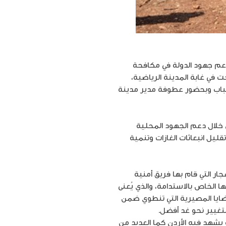
منها لدعم جهود الدولة في مكافحة
منية عن زراعة 100 شجرة من أشجار الزنزلخت في غابة المدينة الرياضية،
لشباب وبحضور عطوفة مدير مدينة
 خلال دعم الجهود المحلية
قليل انبعاثات الغازات وتنمية
ر التي قام بها فريق أمنية
 الخاص بالاستدامة، والذي يُعنى
قضايا المصيرية التي تنطوي ضمن
تغيير نحو غد أفضل.
 يشهد فيه الأردن كما العديد من