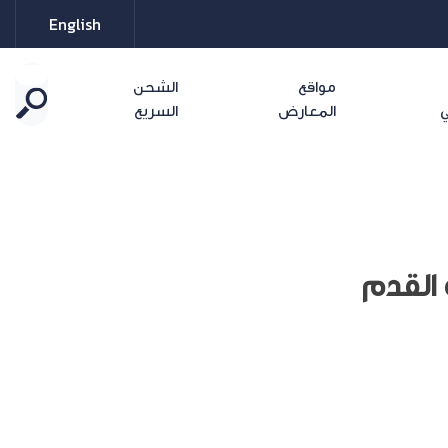
English
مواقع
الشحن
ي
المعارض
السريع
 القدم