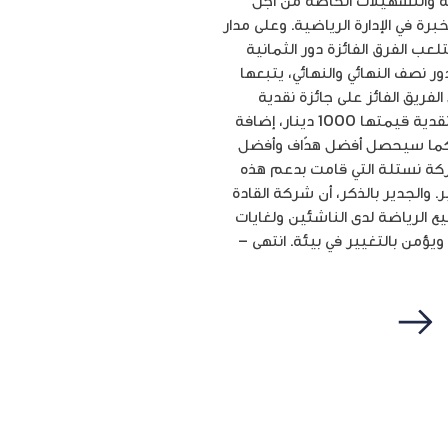
مة والتسهيلات الخاصة من أجل
ة في الإدارة الرياضية. وعلى مدار
ل بمشاركة 256 فريقاً، ويستمر التنافس، لتلعب الفرق الفائزة دور الثمانية
ر نصف النهائي والنهائي، يتبعها
لفريق الفائز على جائزة نقدية
قيمتها 2500 دينار، إضافة إلى الميداليات الذهبية، فيما سيحصل الفريق الفائز بالمرتبة الثانية على جائزة نقدية قيمتها 1000 دينار، إضافة
ل على 500 دينار نقداً وميداليات برونزية. كما سيحصل أفضل هدّاف وأفضل
ركة نستلة التي قامت بدعم هذه
 والجدير بالذكر، أن شركة القادة
دف تشجيع الرياضة لدى الناشئين ولغايات
يؤمن بالتغيير في بيئة. انتهى –
التالي