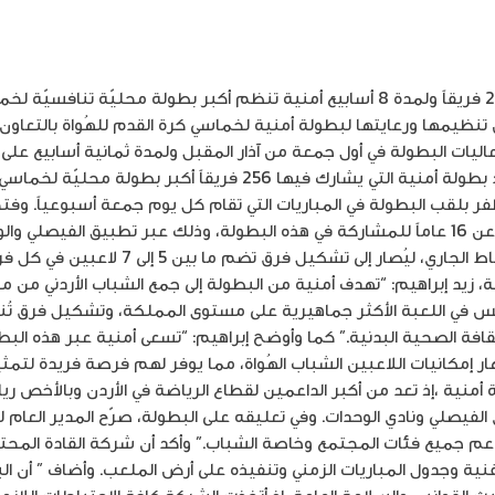
اعتباراً من مطلع آذار وبمشاركة 256 فريقاً ولمدة 8 أسابيع أمنية تنظم أكبر بطولة
عن تنظيمها ورعايتها لبطولة أمنية لخماسي كرة القدم للهُواة بالتعاو
ات البطولة في أول جمعة من آذار المقبل ولمدة ثمانية أسابيع على 
ملك مملكة البحرين- غمدان. وتعد بطولة أمنية التي يشارك فيها 256 فريق
 بلقب البطولة في المباريات التي تقام كل يوم جمعة أسبوعياً. وفت
اللاعبين الهُواة ممن تزيد أعمارهم عن 16 عاماً للمشاركة في هذه البطولة، وذلك عبر تطبي
ينتهي التسجيل يوم الثلاثاء 26 شباط الجاري، ليُ
، زيد إبراهيم: “تهدف أمنية من البطولة إلى جمع الشباب الأردني من
س في اللعبة الأكثر جماهيرية على مستوى المملكة، وتشكيل فرق تُنمّ
ثقافة الصحية البدنية.” كما وأوضح إبراهيم: “تسعى أمنية عبر هذه البط
ار إمكانيات اللاعبين الشباب الهُواة، مما يوفر لهم فرصة فريدة لتم
ة أمنية ،إذ تعد من أكبر الداعمين لقطاع الرياضة في الأردن وبالأخص 
 الفيصلي ونادي الوحدات. وفي تعليقه على البطولة، صرّح المدير العام
ي لدعم جميع فئات المجتمع وخاصة الشباب.” وأكد أن شركة القادة ا
فنية وجدول المباريات الزمني وتنفيذه على أرض الملعب. وأضاف ” أن ا