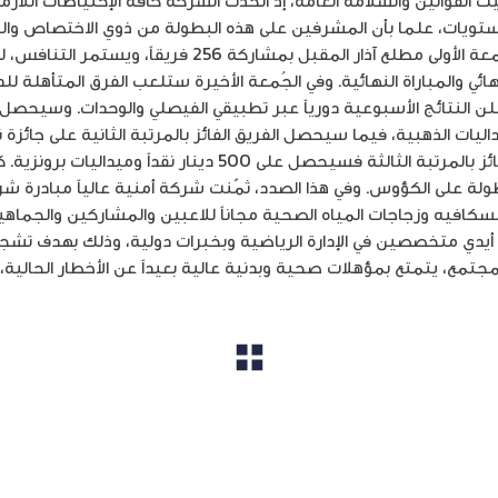
القوانين والسلامة العامة، إذ أتخذت الشركة كافة الإحتياطات اللاز
تويات، علما بأن المشرفين على هذه البطولة من ذوي الاختصاص والخبر
فترة البطولة تبدأ التصفيات في الجُمعة الأولى مطلع آذار المقب
 والمباراة النهائية. وفي الجُمعة الأخيرة ستلعب الفرق المتأهلة للدو
علن النتائج الأسبوعية دورياً عبر تطبيقي الفيصلي والوحدات. وسيحصل ا
إلى الميداليات الفضية، أما الفريق الفائز بالمرتبة الثالثة فسيحص
ة على الكؤوس. وفي هذا الصدد، ثمّنت شركة أمنية عالياً مبادرة ش
سكافيه وزجاجات المياه الصحية مجاناً للاعبين والمشاركين والجماهير.
فون، تأسست عام 2011 على أيدي متخصصين في الإدارة الرياضية وبخبرات دولية، وذلك به
جتمع، يتمتع بمؤهلات صحية وبدنية عالية بعيداً عن الأخطار الحالية، و
مشاهدة الكل