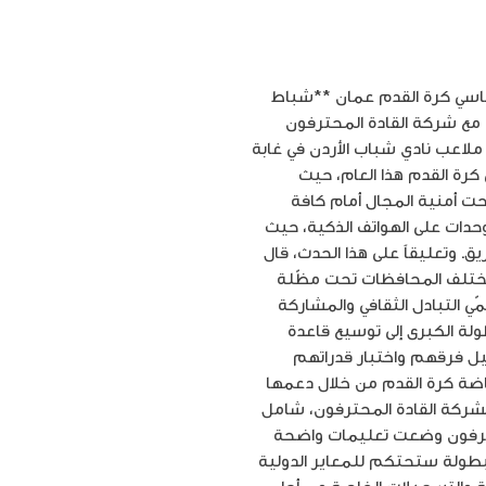
 محليّة تنافسيّة لخماسي كرة القدم عمان **شباط
ن مع شركة القادة المحترفون
ملاعب نادي شباب الأردن في غابة
اً أكبر بطولة محليّة لخماسي كرة القدم هذا العام، حيث
حت أمنية المجال أمام كافة
ق الفيصلي والوحدات على الهواتف الذكية، حيث
صار إلى تشكيل فرق تضم ما بين 5 إلى 7 لاعبين في كل فريق. وتعليقاً على هذا الحدث، قال
 مختلف المحافظات تحت مظّلة
ي التبادل الثقافي والمشاركة
ولة الكبرى إلى توسيع قاعدة
ثيل فرقهم واختبار قدراتهم
رياضة كرة القدم من خلال دعمها
 لشركة القادة المحترفون، شامل
لمحترفون وضعت تعليمات واضحة
لبطولة ستحتكم للمعاير الدولية