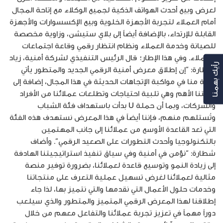
لعرض وبيع أحدث الهواتف الذكية لجميع الوكلاء مع إتاحة المجال
أمام العملاء لتجربة الأجهزة الخلوية وبيع الإكسسوارات والأجهزة
القابلة للإرتداء، بالإضافة أيضاً إلى بلاي ستيشن، وزاوية مخصصة
للصيانة وخدمة العملاء ونظام انتظار رقمي وقاعة اجتماعات
للعملاء. وفي هذا الإطار؛ قال الرئيس التنفيذي لشركة أمنية، زياد
رأيك بهمنا
شطارة: “إن إطلاق معرض أمنية الرقمي الجديد والمتطور يأتي
رغبة منا في مواكبة الإتجاهات الحديثة في هذا المجال، إضافة إلى
رغبتنا الأهم وهي تلبية احتياجات وتطلعات عملائنا من الأفراد
والشركات، وبما أن حملة U بدأت باستهداف فئة الشباب
وتُستلهم منهم، فإننا أيضاً في هذا المعرض نستهدف هذه الفئة
التي تعد القاعدة الأوسع من عملائنا إلى جانب المهتمين
بالتكنولوجيا وأحدث التطورات على الصعيد الرقمي”. وأضاف
شطارة: “نؤمن في أمنية وفي سياق تنفيذ استراتيجيتنا الهادفة
إلى زيادة النمو وتوسيع قاعدة لعملائنا، بضرورة توفير منصة
مثالية لعملائنا لغرض تسهيل عملية التعرف على منتجاتنا
وخدمات حلول الأعمال التي نقدمها والتي نتميز بها، لذا جاء
إطلاقنا لهذا المعرض الرقمي المتميز والمتطور والذي سيلعب
دوراً مهماً في تعزيز تجربة عملائنا والتفاعل معهم من خلال