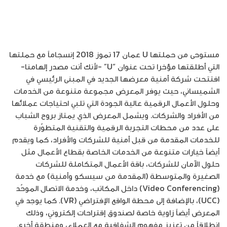
مستوحى من حملتها U عمان 17 تموز 2018 إنسجاماً مع حملتها
التي أطلقتها مؤخرا تحت عنوان “U” -لأنك أنت مصدر إلهامنا-
افتتحت شركة أمنية معرضها الجديد في المبنى الرئيسي في
الشميساني، حيث يوفر المعرض مجموعة متنوعة من الخدمات
وحلول الأعمال الرقمية عالية الجودة التي تلبي احتياجات عملائها
من الأفراد والشركات. ويشمل المعرض الذي يمتاز بروح الشباب
على عدد من محطات التجربة الرقمية والتقنية المتطوّرة
للخدمات المقدمة من قبل أمنية للشركات والأفراد، كما ويقدم
أيضاً خيارات متنوعة من الخدمات الخاصة بقطاع الأعمال مثل
حلول الآمان للشركات، باقة الأعمال المتكاملة للشركات
الصغيرة والمتوسطة (المقدمة من سيسكو وأمنية) مع خدمة
(Video Conferencing) داخل المكاتب، وخدمة الاتصال الموحّد
(UCC)، بالإضافة إلى محطة الواقع الإفتراضي (VR). كما يوجد في
المعرض أيضاً زاوية خاصة لصندوق إقتراحات إلكتروني، وذلك
إنطلاقاً من تعزيز مفهوم الشفافية مع العملاء، ومنطقة أخرى