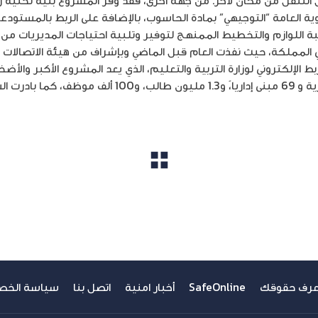
ل التنقّل من مكان لآخر. من جهة أخرى، فقد وفّر المشروع بنية تحتية 
وية العامة “التوجيهي” بمادة الحاسوب، بالإضافة على الربط بالمستودع
ة اللوازم والتخطيط الممنهج لتوفير وتلبية احتياجات المديريات من تل
 المملكة، حيث نفذت العام قبل الماضي وبإشراف من هيئة الاتصالات ا
ربط الإلكتروني لوزارة التربية والتعليم، الذي يعد المشروع الأكبر و
ربطت بين 2769 مدرسة و 43 مديرية و 69 مبنى إداريا،ً و1.3 
مشاهدة الكل
عرف حقوقك
SafeOnline
أخبار امنية
اتصل بنا
سياسة الخص