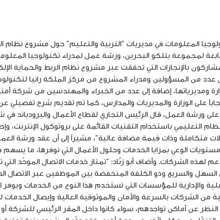
نية التابعة لمجموعة بتلكو البحرين، ورشة عمل لمدراء تكنولوجيا المعلوم
شاركون بالإنجازات التي تحققت عبر مشروع نظام الربط والحماية الإلكترو
دد من المسؤولين ومدراء المشروع من مركز الملكة رانيا لتكنولوجيا
رة ومديرياتها، إضافة إلى عدد من الخبراء والمهندسين من شركة أمن
ايجاباً على الوزارة والمديريات والمدارس، كما تم تقديم شرح تفصيلي ع
لى ورشة العمل، قال الرئيس التجاري لقطاع الأعمال والبرودباند في شر
ء النظام التعليمي باستخدام التقنيات القائمة على بروتوكول الإنترنت، وإ
ات متكاملة وذات قيمة مضافة عالية”، مشيراً إلى أن عقد ورشة العمل 
ستويات الوعي بمزايا الخدمات وحلول الأعمال التي نوفرها، ما يسهم ف
 لهذه الشركات. وأضاف أبو زنّاد: “تمتاز خدمات الاتصال الموحّد التي
السهل والسريع وذو الكلفة المنخفضة بين الموظفين عبر الاتصال الصو
يلية والإدارية للمؤسسات التي تستخدم هذا النوع من الخدمات ويوفر ا
نية من الشركات بالسرعة والأمان والموثوقية العالية وإيصال الخدما
ر عن أماكن تواجدهم، سواء كانوا داخل المقر الرئيسي للشركة أو في 