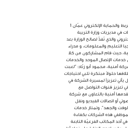
أمنية تعقد ورشة عمل لمدراء تكنولوجيا المعلومات في مديريات “التربية والتعليم” حول مشروع نظام الربط والحماية الإلكتروني عمّان 1
ات في مديريات وزارة التربية
ني والذي نُفذّ لصالح الوزارة بعد
 التعليم والمعلومات، و مدراء
ية، حيث قام المشاركون من كلا
ن خدمات الإتصال الموحد والخدمات
كة أمنية، محمود أبو زنّاد: “لعبت
طلاقها حلولاً مبتكرة تلبي احتياجات
يأتي تعزيزاً لمسيرة الشركة في
ي تعزيز قنوات التواصل مع
 تقدمها أمنية بالتعاون مع شركة
تي أو اتصالات الفيديو ونقل
لوقت والجهد”. وتمتاز خدمات
ت لموظفي هذه الشركات بكفاءة
أحد المكاتب الفرعيّة التابعة