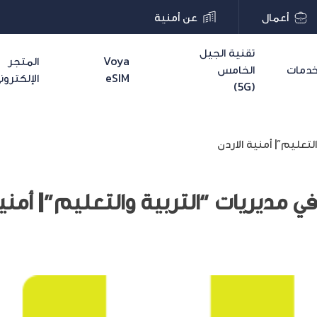
أعمال
عن أمنية
تقنية الجيل
Voya
المتجر
دمات
الخامس
eSIM
الإلكترون
(5G)
تعليم”| أمنية الاردن
 مديريات “التربية والتعليم”| أمنية