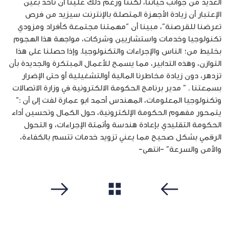
العديد من جوانب حياتنا، لكننا ورغم ذلك علينا أن نأخذ بعين
الإعتبار أن زيادة الأجهزة المتصلة بالإنترنت سيزيد من فرص
تعرضنا للقرصنة”، مبينا أن “مهمتنا مجتمعة كأفراد ومزودي
تكنولوجيا وخدمات واستشاريين وشركات، مواجهة هذا الهجوم
بخليط من؛ الناس والإجراءات والتكنولوجيا. وإذا حصلنا على هذا
التوازن، وهذه التدابير، مما يسمح للأعمال المبتكرة والجديدة بأن
تزدهر، دون زيادة مخاطرنا المالية أوالتشغيلية أو حتى الإضرار
بسمعتنا . ” مدير برنامج الحكومة الالكترونية في وزارة الاتصالات
وتكنولوجيا المعلومات، المهندس أحمد ابو عمارة لفت إلى أن :”
يتمحور مفهوم الحكومة الإلكترونية، حول الكمال وتحسين أداء
الحكومة التقليدي بإعادة هندسة وأتمتة الإجراءات، و التحول
الرقمي بشكل صحيح مما يعني تزويد خدمات تتسم بالكفاءة،
والأمن والسرعة” -انتهى-
مشاهدة الكل
سابق
التالي