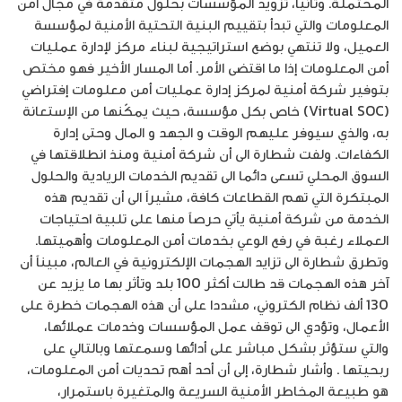
المحتملة. وثانيا، تزويد المؤسسات بحلول متقدمة في مجال أمن
المعلومات والتي تبدأ بتقييم البنية التحتية الأمنية لمؤسسة
العميل، ولا تنتهي بوضع استراتيجية لبناء مركز لإدارة عمليات
أمن المعلومات إذا ما اقتضى الأمر. أما المسار الأخير فهو مختص
بتوفير شركة أمنية لمركز إدارة عمليات أمن معلومات إفتراضي
(Virtual SOC) خاص بكل مؤسسة، حيث يمكّنها من الإستعانة
به، والذي سيوفر عليهم الوقت و الجهد و المال وحتى إدارة
الكفاءات. ولفت شطارة الى أن شركة أمنية ومنذ انطلاقتها في
السوق المحلي تسعى دائما الى تقديم الخدمات الريادية والحلول
المبتكرة التي تهم القطاعات كافة، مشيراً الى أن تقديم هذه
الخدمة من شركة أمنية يأتي حرصاً منها على تلبية احتياجات
العملاء رغبة في رفع الوعي بخدمات أمن المعلومات وأهميتها.
وتطرق شطارة الى تزايد الهجمات الإلكترونية في العالم، مبيناً أن
آخر هذه الهجمات قد طالت أكثر 100 بلد وتأثر بها ما يزيد عن
130 ألف نظام الكتروني، مشددا على أن هذه الهجمات خطرة على
الأعمال، وتؤدي الى توقف عمل المؤسسات وخدمات عملائها،
والتي ستؤثر بشكل مباشر على أدائها وسمعتها وبالتالي على
ربحيتها . وأشار شطارة، إلى أن أحد أهم تحديات أمن المعلومات،
هو طبيعة المخاطر الأمنية السريعة والمتغيرة باستمرار،