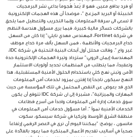
أو فرد بدافع معين. فهو لا يُعدّ هُجوماً بداعي نشر البرمجيات
الخبيثة أو البريد المزعج “، موضحاً أن هذه الهجمات الإلكترونية
لا تسعى الى سرقة المعلومات وإنما التخريب والتعطيل مما يلحق
بالشركات خسائر مالية كبيرة. فيما يرى مسؤول هندسة النظم
في شركة Fortinet، المهندس مهدي نايلي:” إذا كان من السهل
خداع البرمجيات والأنظمة ، فمن السهل بألف مرة خداع موظف
غير واعٍ “. وقالت محلل أول أبحاث البنية التحتية في شركة IDC،
المهندسة إيمان الروبي:” ستزداد وتيرة الهجمات الإلكترونية حدة
وتعقيداً، مما يتطلب من المنظمات تحديد أولويات الاستثمار
الآمن وتبني نهج كلي باستخدام الحلول الأمنية المستقبلية، هذا
النهج سيكون ناجحاً إذا إقترن بمزود لخدمات أمن المعلومات
الذي قد يعوض عن النقص المحتمل في تلك المؤسسة من حيث
المهارات والميزانية”، مشيرة إلى ان شركة IDC تتوقع أن يكون
سوق خدمات إدارة أمن المعلومات واحداً من أسرع قطاعات
الخدمات الأمنية نمواً “. أما مسؤول خدمات أمن المعلومات في
منطقة الشرق الأوسط وتركيا في شركة سيسكو، سكوت
مانسون ، يوضح: “يمكننا اليوم أن نرى في العصر الرقمي إرتفاعاً
صحياً في أساليب تقديم الأعمال المبتكرة مما يعود بالفائدة على