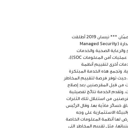
أمنية تطلق خدمة “تقييم مخاطر التهديدات الإلكترونية” للأمن السيبراني على تطبيقات الويب والموبايل عمّان *** نيسان 2019 أطلقت
أمنية التابعة لمجموعة بتلكو البحرينية، الشركة الرائدة في مجال الأمن السيبراني وتوفير خدمات الأمن المدارة (Managed Security
ليم والرعاية الصحية والخدمات
المالية. وستساعد هذه الخدمة المؤسسات، والتي يقوم به مهندسو أمن المعلومات في مركز أمنية لإدارة عمليات أمن المعلومات SOC))،
دمات أخرى لتقييم أنظمة
ية. وتجمع هذه الخدمة المبتكرة
ات، حيث توفر فرصة لتقييم المخاطر
ات من قبل المقرصنين بعد إصلاح
. وتقدم الخدمة نتائج تفصيلية
مقرصنين من استغلال تلك الثغرات
ق خسائر مادّية بها. وقال الرئيس
البيئة الاستثمارية على وجه
عرض لها أنظمة المعلومات الخاصة
قنياتها، مثل تقييم المخاطر التي