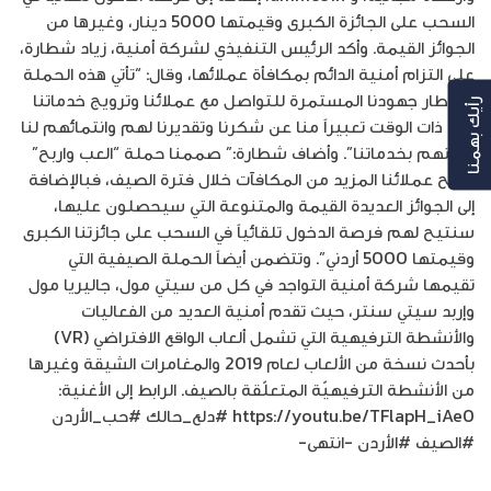
السحب على الجائزة الكبرى وقيمتها 5000 دينار، وغيرها من
الجوائز القيمة. وأكد الرئيس التنفيذي لشركة أمنية، زياد شطارة،
على التزام أمنية الدائم بمكافأة عملائها، وقال: “تأتي هذه الحملة
في إطار جهودنا المستمرة للتواصل مع عملائنا وترويج خدماتنا
رأيك بهمنا
وفي ذات الوقت تعبيراً منا عن شكرنا وتقديرنا لهم وانتمائهم لنا
وثقتهم بخدماتنا”. وأضاف شطارة:” صممنا حملة “العب واربح”
لمنح عملائنا المزيد من المكافآت خلال فترة الصيف، فبالإضافة
إلى الجوائز العديدة القيمة والمتنوعة التي سيحصلون عليها،
سنتيح لهم فرصة الدخول تلقائياً في السحب على جائزتنا الكبرى
وقيمتها 5000 أردني”. وتتضمن أيضاً الحملة الصيفية التي
تقيمها شركة أمنية التواجد في كل من سيتي مول، جاليريا مول
وإربد سيتي سنتر، حيث تقدم أمنية العديد من الفعاليات
والأنشطة الترفيهية التي تشمل ألعاب الواقع الافتراضي (VR)
بأحدث نسخة من الألعاب لعام 2019 والمغامرات الشيقة وغيرها
من الأنشطة الترفيهيّة المتعلّقة بالصيف. الرابط إلى الأغنية:
https://youtu.be/TFlapH_iAe0 #دلع_حالك #حب_الأردن
#الصيف #الأردن -انتهى-