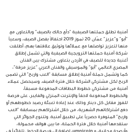
أمنية تطلق حملتها الصيفية “دلّع حالك بالصيف” وبالتعاون مع
“أبو” و”عزيز” عمّان 20 تموز 2019 احتفالاً بفصل الصيف، وسعياً
منها لتعزيز تواصلها مع عملائها وتوثيق علاقتها بهم، أطلقت
شركة أمنية حملتها الترويجية الصيفية والتي تشمل إطلاق
أغنية جديدة للصيف في الأردن بتعاون مشترك بين الفنان
المصري العالمي “أبو” والموسيقي والفنان العربي “عزيز مرقة”،
كما وتشمل حملة أمنية إطلاق مسابقة “العب واربح” التي تضمن
الربح لكل مشتركي الشركة خلال فترة الصيف. وسيحصل عملاء
أمنية من مشتركي خطوط البطاقات المدفوعة مسبقاً،
والخطوط المدفوعة لاحقاً والإنترنت المنزلي والفايبر، على فرصة
للفوز مقابل كل دينار وذلك عند إعادة تعبئة رصيد خطوطهم أو
دفع اشتراكاتهم الشهرية، من خلال اشتراكهم بمسابقة “العب
واربح” المتوفرة حصرياً على تطبيق أمنية. وتتنوع الجوائز التي
ستقدمها أمنية خلال فترة الحملة، ما بين هواتف محمولة،
وأرصدة مجانية، و umnicoin، إضافة إلى فرصة الدخول تلقائياً في