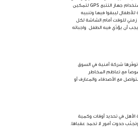
قائمة تضم التطبيقات التي يحتاج الطفل إلى إذن والديه كي يفتحها، والبحث الآمن على منصة يوتيوب، واستخدام جهاز التتبع GPS لتمكين
للأطفال ليبقوا فيها وتنبيه
حد زمني للوقت أمام الشاشة لكل
يجب أن يؤدّي فيه الطفل واجباته
ي توفّرها شركة أمنية في السوق
خصوصاً مع تعاظم المخاطر
تواصل مع الأصدقاء والمعارف أو
ة الأهل في تحديد أوقات وكمية
جنّب حدوث أمور لا تحمد عقباها.