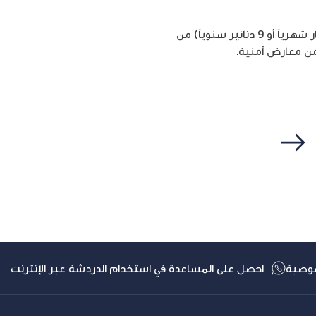
ويمكن لمشتركي أمنية الفواتير (الخطوط، الإنترنت المنزلي والفايبر) الاشتراك بالخدمة بمبلغ رمزي (1 دينار شهرياً أو 9 دنانير سنوياً) من
التالي
وصية
احصل على المساعدة في استخدام الدردشة عبر الإنترنت