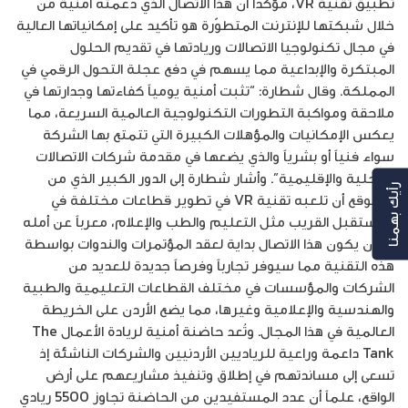
تطبيق تقنية VR، مؤكداً أن هذا الاتصال الذي دعمته أمنية من
خلال شبكتها للإنترنت المتطوّرة هو تأكيد على إمكانياتها العالية
في مجال تكنولوجيا الاتصالات وريادتها في تقديم الحلول
المبتكرة والإبداعية مما يسهم في دفع عجلة التحول الرقمي في
المملكة. وقال شطارة: “تثبت أمنية يومياً كفاءتها وجدارتها في
ملاحقة ومواكبة التطورات التكنولوجية العالمية السريعة، مما
يعكس الإمكانيات والمؤهلات الكبيرة التي تتمتع بها الشركة
سواء فنياً أو بشرياً والذي يضعها في مقدمة شركات الاتصالات
المحلية والإقليمية”. وأشار شطارة إلى الدور الكبير الذي من
رأيك بهمنا
المتوقع أن تلعبه تقنية VR في تطوير قطاعات مختلفة في
المستقبل القريب مثل التعليم والطب والإعلام، معرباً عن أمله
في أن يكون هذا الاتصال بداية لعقد المؤتمرات والندوات بواسطة
هذه التقنية مما سيوفر تجارباً وفرصاً جديدة للعديد من
الشركات والمؤسسات في مختلف القطاعات التعليمية والطبية
والهندسية والإعلامية وغيرها، مما يضع الأردن على الخريطة
العالمية في هذا المجال. وتُعد حاضنة أمنية لريادة الأعمال The
Tank داعمة وراعية للرياديين الأردنيين والشركات الناشئة إذ
تسعى إلى مساندتهم في إطلاق وتنفيذ مشاريعهم على أرض
الواقع، علماً أن عدد المستفيدين من الحاضنة تجاوز 5500 ريادي