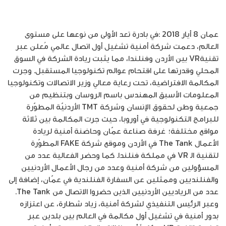
عمان 8 أيار 2018 :في بادرة تعد الأولى من نوعها على مستوى
العالم، دعمت شركة أمنية تشغيل أول اتصال عالمي مُعلن عبر
تقنيةVR بين الأردن وفنلندا، مما يثبت ريادة الشركة في السوق
المحلي وقدرتها على اقتحام عوالم تكنولوجيا المستقبل. وجرت
المكالمة الافتراضية، تحت رعاية معالي وزير الاتصالات وتكنولوجيا
المعلومات الأسبق المهندس باسم الروسان وبتنظيم من
جمعية وطن لحقوق الإنسان وشركة TMT الأردنيّة المطوّرة
للبرامج التكنولوجية في أوروبا، حيث جرت المكالمة بين ثلاثة
مواقع مختلفة؛ غرفة صناعة عمّان وحاضنة أمنية لريادة
الأعمال The Tank في الأردن وموقع شركة FAKE المطوّرة
لتقنية الـ VR في مملكة فنلندا. كما وحضر الفعالية عدد من
المسؤولين من شركة أمنية وعدد من رجال الأعمال الأردنيين
والفنلنديين وممثلين عن السفارة الفنلندية في عمّان، إضافة إلى
عدد من الرياديين الأردنيين الذين حضروا الاتصال من The Tank.
وعبر الرئيس التنفيذي لشركة أمنية، زياد شطارة، عن اعتزازه
بدور أمنية في تشغيل أول مكالمة في العالم بين بلدين عبر