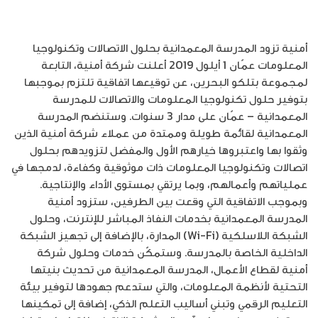
أمنية تزود المدرسة المعمدانية بحلول الاتصالات وتكنولوجيا
المعلومات عمّان 1 أيلول 2019 أعلنت شركة أمنية، التابعة
لمجموعة بتلكو البحرين، عن توقيعها اتفاقية تلتزم بموجبها
بتوفير حلول تكنولوجيا المعلومات والاتصالات للمدرسة
المعمدانية – عمّان على مدار 3 سنوات. وستنضم المدرسة
المعمدانية لقائمة طويلة وممتدة من عملاء شركة أمنية الذين
وثقوا بها واعتبروها خيارهم الأول والمفضل لتزويدهم بحلول
اتصالات وتكنولوجيا المعلومات ذات موثوقية وكفاءة، لدمجها في
عملياتهم وأعمالهم، وبما يرتقي بمستوى الأداء والإنتاجية.
وبموجب الاتفاقية التي وقعت بين الطرفين، ستزود أمنية
المدرسة المعمدانية بخدمات النفاذ المباشر للإنترنت، وحلول
الشبكة اللاسلكية (Wi-Fi) المدارة، بالإضافة إلى تجهيز الشبكة
الداخلية الخاصة بالمدرسة. وستمكّن خدمات وحلول شركة
أمنية لقطاع الأعمال، المدرسة المعمدانية من تحديث بنيتها
التحتية لأنظمة المعلومات، والتي ستدعم جهودها لتوفير بيئة
التعليم الرقمي وتبني أساليب التعلم الذكي، إضافة إلى تمكينها