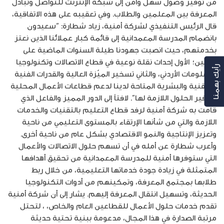
من توفير وصول سهل وآمن إلى شبكة الإنترنت للتواصل وتبادل
المعرفة بين المعلمين والطلاب. وفي تعقيبه على هذه الاتفاقية،
قال الرئيس التنفيذي لشركة أمنية، زياد شطارة: “سعيدون
بانضمام المدرسة المعمدانية إلى قائمة كبار عملائنا الذين نعتز
بخدمتهم، حيث انصبت جهودنا طيلة السنوات الماضية على
جانبين؛ الأول إحداث نقلة نوعية في قطاع الاتصالات وتكنولوجيا
رأيك بهمنا
المعلومات الأردني، والثاني تسخير الميّزة العالية والقدرات الفنية
والتقنية والبشرية المتاحة لدينا لدعم قطاعات الأعمال المحلية
وتوفير الحلول اللازمة لها”. لافتاً إلى الدور المميز والفاعل الذي
قامت به شركة أمنية لرفد قطاع التعليم بالتقنيات والخدمات
اللازمة والتي من شأنها الإرتقاء بالمستوى التعليمي من ناحية
وتعزيز الإنتاجية والنمو الاقتصادي بشكل عام من ناحية أخرى.
وأعرب شطارة عن أمله في أن تسهم حلول الاتصالات والأعمال
التي ستوفرها أمنية للمدرسة المعمدانية من تحقيق أهدافها
المتمثلة في زيادة جودة خدماتها التعليمية، من خلال ربط
طلابها بمجتمع المعرفة، وتمكينهم من أدوات التكنولوجيا
الحديثة، وتسهيل انتقال المعرفة إليهم. يشار إلى أن شركة أمنية
تقدم خدمات حلول الأعمال للقطاعين العام والخاص، ، لتحتل
مرتبة الصدارة في هذا المجال، مدعومة ببنية تحتية حديثة