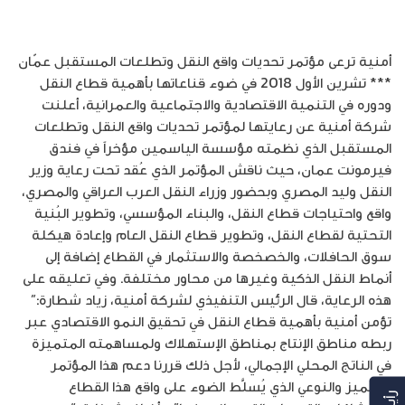
أمنية ترعى مؤتمر تحديات واقع النقل وتطلعات المستقبل عمّان
*** تشرين الأول 2018 في ضوء قناعاتها بأهمية قطاع النقل
ودوره في التنمية الاقتصادية والاجتماعية والعمرانية، أعلنت
شركة أمنية عن رعايتها لمؤتمر تحديات واقع النقل وتطلعات
المستقبل الذي نظمته مؤسسة الياسمين مؤخراً في فندق
فيرمونت عمان، حيث ناقش المؤتمر الذي عُقد تحت رعاية وزير
النقل وليد المصري وبحضور وزراء النقل العرب العراقي والمصري،
واقع واحتياجات قطاع النقل، والبناء المؤسسي، وتطوير البُنية
التحتية لقطاع النقل، وتطوير قطاع النقل العام وإعادة هيكلة
سوق الحافلات، والخصخصة والاستثمار في القطاع إضافة إلى
أنماط النقل الذكية وغيرها من محاور مختلفة. وفي تعليقه على
هذه الرعاية، قال الرئيس التنفيذي لشركة أمنية، زياد شطارة:”
تؤمن أمنية بأهمية قطاع النقل في تحقيق النمو الاقتصادي عبر
ربطه مناطق الإنتاج بمناطق الإستهلاك ولمساهمته المتميزة
في الناتج المحلي الإجمالي، لأجل ذلك قررنا دعم هذا المؤتمر
المتميز والنوعي الذي يُسلَّط الضوء على واقع هذا القطاع