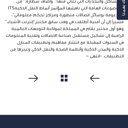
رأيك بهمنا
والمشاكل والتحديات التي يعاني منها”. وأضاف شطارة: “من
الموضوعات الهامة التي ناقشها المؤتمر أنماط النقل الذكيةITS
المدعومة بوسائل اتصالات متطورة ومراكز تحكُم معلوماتي”،
مشيراً إلى أن أمنية أطلقت في وقت سابق مختبر”إنترنت الأشياء”
وهو أول مختبر يقام في المملكة لمواكبة التوجهات العالمية
الرامية إلى تشكيل مستقبل صناعة الاتصالات وتقنية المعلومات
في السنوات المقبلة مع انتشار مفاهيم وتطبيقات المنازل
الذكية والمدن الذكية وأنظمة الصحة والنقل الذكي وغيرها من
التطبيقات. -انتهى –
مشاهدة الكل
سابق
التالي