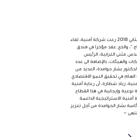
أمنية ترعى لقاء رئيس الوزراء مع جمعية شركات تقنية المعلومات والاتصالات ” إنتاج ” عمّان *** تشرين الثاني 2018 رعت شركة أمنية، لقاء
ج “، والذي عقد مؤخرا في فندق
ندس مثنى الغرابية، الرئيس
ات والهيئات، بالإضافة الى عدد
لدكتور بشار حوامدة، العديد من
 الهام في تحقيق النمو الاقتصادي
نية، زياد شطارة، أن رعاية أمنية
 نوعية وإيجابية في هذا القطاع
أمنية الاستراتيجية الداعمة
ئاسة بشار الحوامدة من أجل تعزيز
نتهى –