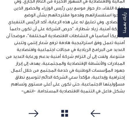
المالية والاقتصادية في الشهور الأخيرة من العام الجاري. وفي
نهاية اللقاء، دار حوار موسع بين رئيس الوزراء والحضور الذين
طرحوا استفساراتهم وقدموا مقترحاتهم بشأن الوضع
رأيك بهمنا
الاقتصادي. وفي تعليق له على هذه الرعاية، أكد الرئيس التنفيذي
لشركة أمنية، زياد شطارة، “حرص الشركة على أن تكون داعماً
وشريكاً أساسياً في النشاطات الاقتصادية المختلفة”، موضحاً أن
أمنية تعمل وفق استراتيجية هادفة ترفع شعار إنتمي وتتبنى
العديد من البرامج الريادية في مجالات اجتماعية واقتصادية
متنوعة. ولفت إلى أن التزام شركة أمنية بدعم ورعاية العديد من
المبادرات والأنشطة الإقتصادية والمجتمعية، يهدف إلى إبراز
جهود المؤسسات الوطنية في خدمة المجتمع من خلال أعمال
إحترافية وإبداعية، مؤكداً سعي الشركة الدائم لتوسيع نطاق
مسؤوليتها الاجتماعية، حتى تكون على أعلى مستوى وتساهم
بشكل فاعل في التنمية الاقتصادية المستدامة. -انتهى-
مشاهدة الكل
سابق
التالي