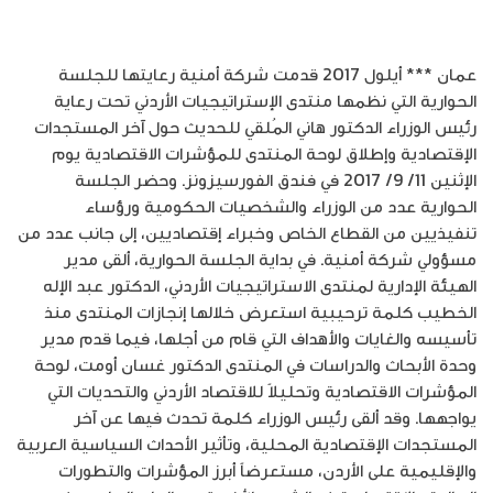
عمان *** أيلول 2017 قدمت شركة أمنية رعايتها للجلسة
الحوارية التي نظمها منتدى الإستراتيجيات الأردني تحت رعاية
رئيس الوزراء الدكتور هاني المُلقي للحديث حول آخر المستجدات
الإقتصادية وإطلاق لوحة المنتدى للمؤشرات الاقتصادية يوم
الإثنين 11/ 9/ 2017 في فندق الفورسيزونز. وحضر الجلسة
الحوارية عدد من الوزراء والشخصيات الحكومية ورؤساء
تنفيذيين من القطاع الخاص وخبراء إقتصاديين، إلى جانب عدد من
مسؤولي شركة أمنية. في بداية الجلسة الحوارية، ألقى مدير
الهيئة الإدارية لمنتدى الاستراتيجيات الأردني، الدكتور عبد الإله
الخطيب كلمة ترحيبية استعرض خلالها إنجازات المنتدى منذ
تأسيسه والغايات والأهداف التي قام من أجلها، فيما قدم مدير
وحدة الأبحاث والدراسات في المنتدى الدكتور غسان أومت، لوحة
المؤشرات الاقتصادية وتحليلاً للاقتصاد الأردني والتحديات التي
يواجهها. وقد ألقى رئيس الوزراء كلمة تحدث فيها عن آخر
المستجدات الإقتصادية المحلية، وتأثير الأحداث السياسية العربية
والإقليمية على الأردن، مستعرضاً أبرز المؤشرات والتطورات