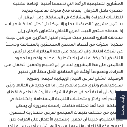
المشاريع التعليمية الرائدة التي تدعمها أمنية، لإقامة مكتبة
مصغرة داخل الكرفان، بهدف فتح قنوات تفاعلية جديدة
للطالبات للقراءة والمشاركة في المسابقة. ومن المقرر أن
يستمر مشروع ” الصيف لا يحلو إلا بمكتبتي” حتى نهاية شهر آب،
إذ سيعقد منتدى البيت العربي الثقافي بالتعاون كرفان رزان
مسابقة القارئ الصغير حيث سيتم اختيار الفائزين من قبل لجنة
تحكيم مكوّنة من أعضاء المنتدى المختصّين بالمسابقة وممثلاً
عن شركة أمنية. وفي تعليقه على هذه المبادرة، أبدى الرئيس
التنفيذي لشركة أمنية، زياد شطارة، إعجابه وتقديره لجهود
القائمين على هذا المشروع الساعي إلى تعليم وتحفيز الأطفال على
القراءة، وخصوصاً أولئك في المناطق الأقل حظاً، التي تعتبر
الوسيلة المُثلى لغرس القيم الإيجابية لديهم وتقويم
سلوكياتهم وتثري معلوماتهم بكل ما هو جديد في العالم. وبيّن
شطارة، أن أمنية تُعد في صدارة الشركات الأردنية الداعمة لقطاع
التعليم أحد ركائز ومتطلبات التنمية المستدامة والشاملة في
رأيك بهمنا
المملكة، كما أنها تمتلك قناعات راسخة بضرورة أن يحظى
الجميع من مختلف طبقات المجتمع بفرص متساوية للحصول
على التعليم، مبيناً أن تحفيز وتشجيع الأطفال على القراءة تعزز
لديهم هذه القناعات وتنميها. من جانبها ثمّنت أمين سر منتدى