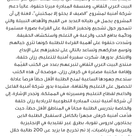
البيت العربي الثقافي، ومنسقة المبادرة ميرنا حتقوة، عالياً دعم
شركة أمنية لمشروع “الصيف لا يحلو إلا بمكتبتي”، لافتة إلى أن
المشروع يحمل في طياته العديد من القيم والأهداف النبيلة والتي
تتمحور حول تشجيع وتحفيز الطلبة على القراءة بصورة مستمرة
ودائمة بدافع الحب والرغبة في التعلم واستكشاف الحقيقة.
وشددت حتقوة على أهمية القراءة للطلبة كونها تثري خيالهم
وتوسع مداركهم وتساعد بالتالي على تحفيزهم على الإبداع
والابتكار. بدورها، شكرت سفيرة أمنية للتعليم، رزان خلفة،
منتدى البيت العربي الثقافي لتبرعهم بعدد من الكتب القيّمة
وإقامة مكتبة مصغرة في كرفان رزان، موضحة أن هذه الكتب
ستدعم جهودها الساعية لمنح الطلبة الأقل حظاً فرصاً عادلة
للحصول على التعليم والثقافة، مشيدة بدور شركة أمنية الفاعل
والداعم لقطاع التعليم ومسيرته في المملكة. وتجدر الإشارة، إلى
أن شركة أمنية تبنت المبادرة التطوعية للريادية رزان خلفة
والخاصة بتدريس الطلبة مجاناً في المناطق الأقل حظاً، حيث
قدّمت أمنية كرفان مجهزاً بالكامل لاستقبال الطلبة الذين
يحتاجون لدروس تقوية، بطرق غير تقليدية في الإنجليزية
والعربية والرياضيات، إذ تم تخريج ما يزيد عن 200 طالبة خلال