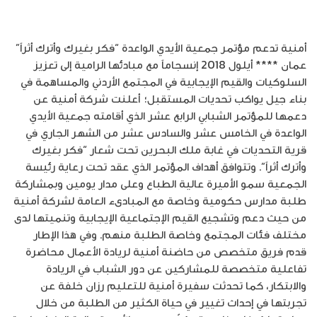
أمنية تدعم مؤتمر جمعية الأيدي الواعدة “فكر بغيرك وأترك أثراً”
عمان **** أيلول 2018 إنسجاماً مع مبادئها الرامية إلى تعزيز
السلوكيات والقيم الإيجابية في المجتمع الأردني والمساهمة في
بناء جيل يواكب تحديات المستقبل؛ أعلنت شركة أمنية عن
دعمها للمؤتمر الشبابي الرابع عشر الذي أقامته جمعية الأيدي
الواعدة في الخامس عشر والسادس عشر من الشهر الجاري في
قرية التحديات في غابة ملك البحرين تحت شعار “فكر بغيرك
وأترك أثراً”. وتتوافق أهداف المؤتمر الذي عقد تحت رعاية رئيسة
الجمعية سمو الأميرة عالية الطباع وعلى مدار يومين وبمشاركة
طلبة مدارس حكومية وخاصة مع المبادىء العامة لشركة أمنية
من حيث دعم وتشجيع القيم الإجتماعية الإيجابية وتنميتها لدى
مختلف فئات المجتمع وخاصة الطلبة منهم. وفي هذا الإطار
قدم فريق متخصص من حاضنة أمنية لريادة الأعمال محاضرة
تفاعلية متخصصة للمشاركين عن دور الشباب في الريادة
والابتكار، كما تحدثت سفيرة أمنية للتعليم رزان خلفة عن
تجربتها في إحداث تغيير في حياة الكثير من الطلبة من خلال