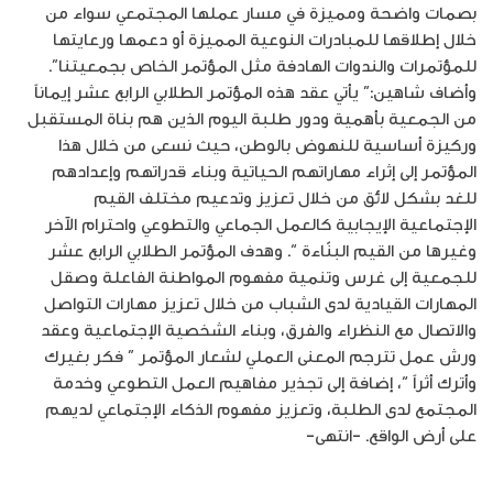
بصمات واضحة ومميزة في مسار عملها المجتمعي سواء من
خلال إطلاقها للمبادرات النوعية المميزة أو دعمها ورعايتها
للمؤتمرات والندوات الهادفة مثل المؤتمر الخاص بجمعيتنا”.
وأضاف شاهين:” يأتي عقد هذه المؤتمر الطلابي الرابع عشر إيماناً
من الجمعية بأهمية ودور طلبة اليوم الذين هم بناة المستقبل
وركيزة أساسية للنهوض بالوطن، حيث نسعى من خلال هذا
المؤتمر إلى إثراء مهاراتهم الحياتية وبناء قدراتهم وإعدادهم
للغد بشكل لائق من خلال تعزيز وتدعيم مختلف القيم
الإجتماعية الإيجابية كالعمل الجماعي والتطوعي واحترام الآخر
وغيرها من القيم البنّاءة “. وهدف المؤتمر الطلابي الرابع عشر
للجمعية إلى غرس وتنمية مفهوم المواطنة الفاعلة وصقل
المهارات القيادية لدى الشباب من خلال تعزيز مهارات التواصل
والاتصال مع النظراء والفرق، وبناء الشخصية الإجتماعية وعقد
ورش عمل تترجم المعنى العملي لشعار المؤتمر ” فكر بغيرك
وأترك أثراً “، إضافة إلى تجذير مفاهيم العمل التطوعي وخدمة
المجتمع لدى الطلبة، وتعزيز مفهوم الذكاء الإجتماعي لديهم
على أرض الواقع. -انتهى-