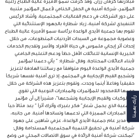
مبادرتها كرفان رزان. وقد كرّمت سمو الأميرة عالية الطباع راعية
المؤتمر، شركة أمنية في الحفل الختامي لأعمال المؤتمر مثنية
على دور الشركات في دعم الفعاليات المجتمعية. وأشاد الرئيس
التنفيذي لشركة أمنية، زياد شطارة بالجهود الإستثنائية التي
تقوم بها جمعية الأيدي الواعدة برئاسة سمو الأميرة عالية الطباع
وعضوية مجموعة من السيدات الأردنيات المتطوعات، من خلال
إحداث أثر إيجابي ملموس في حياة الأفراد والأسر وتقديم الخدمات
الخيرية الإنسانية للعائلات الأقل حظاً ودعم التعليم الجامعي
لأبناء العائلات المحتاجة. وقال شطارة: ” يأتي دعمنا لمؤتمر
جمعية الأيدي الواعدة اليوم متوافقاً مع رسالتنا الهادفة لتعزيز
وتشجيع القيم الإيجابية في المجتمع، إذ ترى أمنية نفسها شريكاً
حقيقياً وفاعلاً أينما وجدت، وتقوم بتعزيز هذه الشراكة من خلال
دعمها اللامحدود للمؤتمرات والمبادرات النوعية التي تقوي
السلوكيات والقيم الإيجابية وتشجعها”، مشيراً إلى أن مؤتمر
رأيك بهمنا
الجمعية الذي يحمل شعار” فكر بغيرك وأترك أثراً ” يعد مثالاً حياً
على المبادرات المميزة التي تدعمها وتساندها أمنية. من جانبه،
أثنى مدير عام جمعية الأيدي الواعدة، عزمي شاهين على جهود
شركة أمنية في تحقيق التنمية المجتمعية المستدامة وقال:
“تمكنت شركة أمنية الرائدة في سوق الاتصالات المحلي من وضع