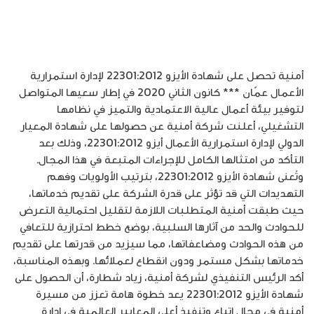
أمنية تحصل على شهادة الأيزو 22301:2012 لإدارة استمرارية
الأعمال عمّان *** كانون الثاني 2020 في إطار سعيها المتواصل
لتوفير بيئة أعمال عالية الاعتمادية والتميز في نظامها
التشغيلي، أعلنت شركة أمنية عن حصولها على شهادة المعيار
الدولي لإدارة استمرارية الأعمال أيزو 22301:2012، وذلك بعد
التأكد من امتثالها الكامل للإجراءات المتبعة في هذا المجال.
وتُعنى شهادة الأيزو 22301:2012، بترتيب الأولويات وفهم
التهديدات التي قد تؤثر على قدرة الشركة على تقديم خدماتها،
حيث طبقت أمنية المتطلبات اللازمة لتقليل احتمالية التعرض
للحوادث والحد من آثارها السلبية، بوضع خطط احترازية للتعافي
من هذه الحوادث ومضاعفاتها، مما سيزيد من قدرتها على تقديم
خدماتها بشكل مستمر ودون انقطاع لعملائها. وبهذه المناسبة،
أكد الرئيس التنفيذي لشركة أمنية، زياد شطارة، أن الحصول على
شهادة الأيزو 22301:2012 يعد خطوة هامة تعزز من مسيرة
أمنية في مجال اتباع وتنفيذ أعلى المعايير العالمية في إدارة