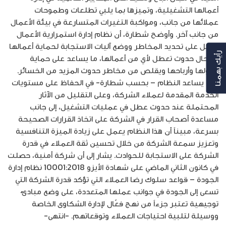
أعمالها التشغيلية، وتميزها بما يلبي تطلعات وطموحات
عملائها من جانب، ومواكبة التغيرات المتسارعة في بيئة الأعمال
من جانب آخر. وأوضح شطارة، أن نظام إدارة استمرارية الأعمال
يعمل على تحديد المخاطر ووضع آليات الاستجابة لحماية أعمالها
رأيك بهمنا
في حال حدوث تعطل لأي من أعمالها، ما يساعد على حماية
أصولها وأرباحها ويقلص من مخاطر حدوث المزيد من الخسائر.
كما يساعد النظام – بحسب شطارة- في الحفاظ على مستويات
الخدمة المقدمة لعملاء الشركة، وعلى التقليل من الآثار
المحتملة عند حدوث عطل في عمليات التشغيل، إلى جانب
مساعدة أصحاب القرار في الشركة على اتخاذ القرارات الصحيحة
بسرعة، مبيناً أن هذا النظام يعمل على زيادة الميزة التنافسية
وتعزيز سمعة الشركة من خلال تحسين ثقة العملاء في قدرة
الشركة على الاستجابة للحوادث. يشار إلى أن شركة أمنية، حصلت
في كانون الثاني الماضي على شهادة الأيزو 10001:2018 نظام إدارة
الجودة – قواعد سلوك رضا العملاء التي تؤكد قدرة الشركة التي
تسعى إلى الجودة في جوانب عملها المتعددة، على وضع مبادئ
توجيهية تعتبر جزءاً من نهج فعّال لإدارة الشكاوى الخاصة
ووسيلة لتلبية احتياجات العملاء وتوقعاتهم. -انتهى-