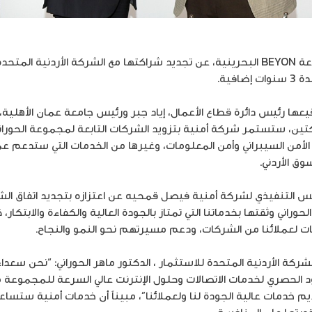
أعلنت شركة أمنية، التابعة لمجموعة BEYON البحرينية، عن تجديد شراكتها مع الشركة ال
فية.
قيعها رئيس دائرة قطاع الأعمال، إياد جبر ورئيس جامعة عمان الأهلية،
ين، ستستمر شركة أمنية بتزويد الشركات التابعة لمجموعة الحوراني 
لأمن السيبراني وأمن المعلومات، وغيرها من الخدمات التي ستدعم ع
وق الأردني.
رئيس التنفيذي لشركة أمنية فيصل قمحيه عن اعتزازه بتجديد اتفاق ال
اني وثقتها بخدماتنا التي تمتاز بالجودة العالية والكفاءة والابتكار، 
مات لعملائنا من الشركات، ودعم مسيرتهم نحو النمو والنجاح.
ركة الأردنية المتحدة للاستثمار ، الدكتور ماهر الحوراني: “نحن سعد
ديم خدمات عالية الجودة لنا ولعملائنا”، مبيناً أن خدمات أمنية ست