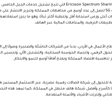
كما يشمل التعاون تطبيق تقنية Ericsson Spectrum Sharing التي تتيح تشغي
مما يمكّن أمنية من توسيع خدمات 5G لتصل إلى عدد أوسع من محافظات المملكة وتعزيز ا
على وزمن استجابة أقل وتغطية أكثر ثباتًا، وهو ما يعزز استفادتهم
بيقات الترفيه، والمعاملات المالية عبر الهاتف.
اع الأعمال في الأردن، بدءًا من الشركات الناشئة والصغيرة وصولًا إ
تحول الرقمي، واعتماد الحوسبة السحابية، والتشغيل الآلي، وتحسين ا
تنافسية اقتصاد المملكة ويفتح آفاقًا أوسع للنمو والابتكار.
 للتحول إلى شركة اتصالات رقمية عصرية، عبر الاستثمار المستمر في
ا كأسرع وأفضل شبكة هاتف متنقل في المملكة. كما تمهد هذه التحد
اعي وإنترنت الأشياء والأتمتة المتقدمة.