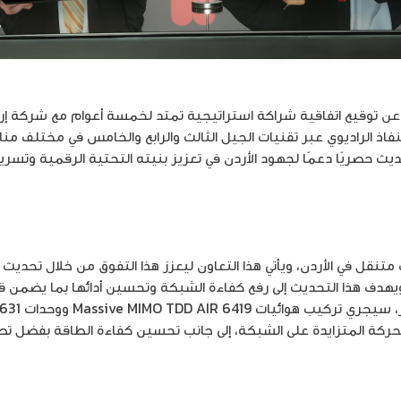
عن توقيع اتفاقية شراكة استراتيجية تمتد لخمسة أعوام مع شركة إريك
فاذ الراديوي عبر تقنيات الجيل الثالث والرابع والخامس في مختلف من
ث حصريًا دعمًا لجهود الأردن في تعزيز بنيته التحتية الرقمية وتسري
تنقل في الأردن، ويأتي هذا التعاون ليعزز هذا التفوق من خلال تحديث 
يات Ericsson Radio System. ويهدف هذا التحديث إلى رفع كفاءة الشبكة وتحسين أدائها بم
لحركة المتزايدة على الشبكة، إلى جانب تحسين كفاءة الطاقة بفضل تص