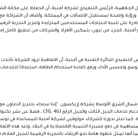
صل الجلاهمة، الرئيس التنفيذي لشركة أمنية، أن الحفاظ على مكانة 
ًا ورؤية واضحة لمستقبل الاتصالات في المملكة. وأضاف أن الشراكة
درة على تلبية احتياجات المستخدمين المتزايدة وتعزيز التجربة الرق
 أمنية، كجزء من بيون، بتمكين الأفراد والشركات من تحقيق كامل إمك
تنفيذي للدائرة التقنية في أمنية، أن الاتفاقية تزوّد الشركة بأحدث تق
لتوسع وتحسين الأداء ورفع كفاءة استخدام الطاقة، استعدادًا للخدما
مالِ الشرق الأوسط بِشركة إِريكسون: “إننا سعداء بتعزيز التعاون مع
ية. كما نعتز بدورنا كشركاء موثوقين لشركة أمنية للمساعدة في توس
لمساهمة في دفع مسيرة التنمية الاقتصادية في البلاد. وتعد هذه الاتفاقية
 أنها تمثل خطوة هامة نحو الارتقاء بالتجربة الرقمية للجيل القادم ف