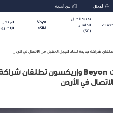
أعمال
عن أمنية
تقنية الجيل
Voya
المتجر
دمات
الخامس
eSIM
الإلكترون
(5G)
أمنية احدى شركات Beyon وإريكسون تطلقان
اتصال في الأردن