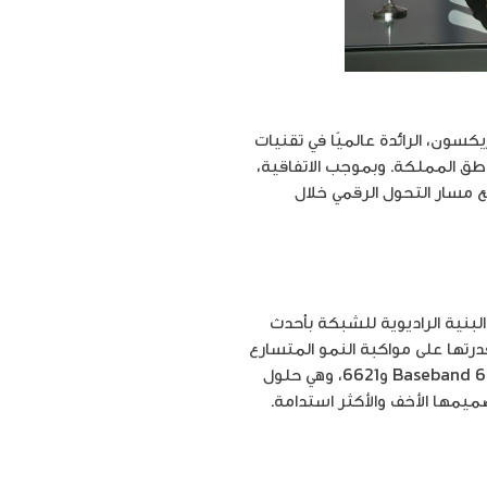
سون، الرائدة عالميًا في تقنيات
اطق المملكة. وبموجب الاتفاقية،
ع مسار التحول الرقمي خلال
البنية الراديوية للشبكة بأحدث
ا يضمن قدرتها على مواكبة النمو المتسارع
في استهلاك البيانات. وفي هذا الإطار، سيجري تركيب هوائيات Massive MIMO TDD AIR 6419 ووحدات Baseband 6631 و6621، وهي حلول
ميمها الأخف والأكثر استدامة.