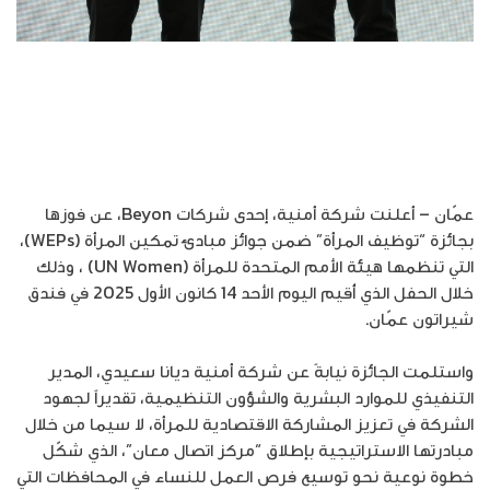
عمّان – أعلنت شركة أمنية، إحدى شركات Beyon، عن فوزها
بجائزة “توظيف المرأة” ضمن جوائز مبادئ تمكين المرأة (WEPs)،
التي تنظمها هيئة الأمم المتحدة للمرأة (UN Women) ، وذلك
خلال الحفل الذي أُقيم اليوم الأحد 14 كانون الأول 2025 في فندق
شيراتون عمّان.
واستلمت الجائزة نيابةً عن شركة أمنية ديانا سعيدي، المدير
التنفيذي للموارد البشرية والشؤون التنظيمية، تقديراً لجهود
الشركة في تعزيز المشاركة الاقتصادية للمرأة، لا سيما من خلال
مبادرتها الاستراتيجية بإطلاق “مركز اتصال معان”، الذي شكّل
خطوة نوعية نحو توسيع فرص العمل للنساء في المحافظات التي