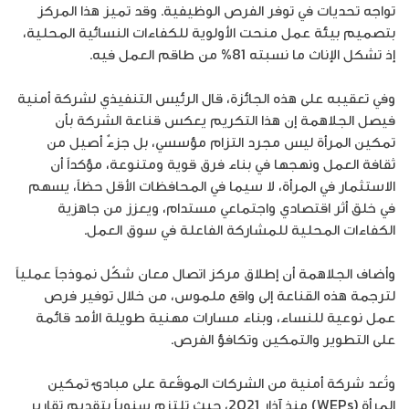
تواجه تحديات في توفر الفرص الوظيفية. وقد تميز هذا المركز
بتصميم بيئة عمل منحت الأولوية للكفاءات النسائية المحلية،
إذ تشكل الإناث ما نسبته 81% من طاقم العمل فيه.
وفي تعقيبه على هذه الجائزة، قال الرئيس التنفيذي لشركة أمنية
فيصل الجلاهمة إن هذا التكريم يعكس قناعة الشركة بأن
تمكين المرأة ليس مجرد التزام مؤسسي، بل جزءٌ أصيل من
ثقافة العمل ونهجها في بناء فرق قوية ومتنوعة، مؤكداً أن
الاستثمار في المرأة، لا سيما في المحافظات الأقل حظاً، يسهم
في خلق أثر اقتصادي واجتماعي مستدام، ويعزز من جاهزية
الكفاءات المحلية للمشاركة الفاعلة في سوق العمل.
وأضاف الجلاهمة أن إطلاق مركز اتصال معان شكّل نموذجاً عملياً
لترجمة هذه القناعة إلى واقع ملموس، من خلال توفير فرص
عمل نوعية للنساء، وبناء مسارات مهنية طويلة الأمد قائمة
على التطوير والتمكين وتكافؤ الفرص.
وتُعد شركة أمنية من الشركات الموقّعة على مبادئ تمكين
المرأة (WEPs) منذ آذار 2021، حيث تلتزم سنوياً بتقديم تقارير