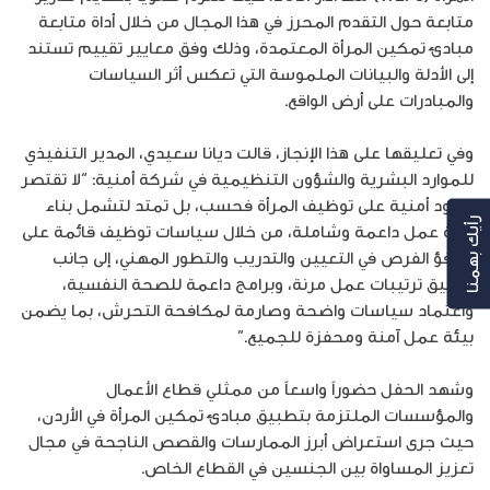
متابعة حول التقدم المحرز في هذا المجال من خلال أداة متابعة
مبادئ تمكين المرأة المعتمدة، وذلك وفق معايير تقييم تستند
إلى الأدلة والبيانات الملموسة التي تعكس أثر السياسات
والمبادرات على أرض الواقع.
وفي تعليقها على هذا الإنجاز، قالت ديانا سعيدي، المدير التنفيذي
للموارد البشرية والشؤون التنظيمية في شركة أمنية: “لا تقتصر
جهود أمنية على توظيف المرأة فحسب، بل تمتد لتشمل بناء
رأيك بهمنا
بيئة عمل داعمة وشاملة، من خلال سياسات توظيف قائمة على
تكافؤ الفرص في التعيين والتدريب والتطور المهني، إلى جانب
تطبيق ترتيبات عمل مرنة، وبرامج داعمة للصحة النفسية،
واعتماد سياسات واضحة وصارمة لمكافحة التحرش، بما يضمن
بيئة عمل آمنة ومحفزة للجميع.”
وشهد الحفل حضوراً واسعاً من ممثلي قطاع الأعمال
والمؤسسات الملتزمة بتطبيق مبادئ تمكين المرأة في الأردن،
حيث جرى استعراض أبرز الممارسات والقصص الناجحة في مجال
تعزيز المساواة بين الجنسين في القطاع الخاص.