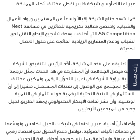
عبر امتلاك أوسع شبكة فايبر تغطي مختلف أنحاء المملكة.
كما شهد جناح الشركة إقبالاً واسعاً من المهتمين ورواد الأعمال
والشباب، واحتضن فعالية تكريمية للفائزين في مسابقة Next
5G Competition، التي أُطلقت بهدف تشجيع الإبداع التقني لدى
الشباب ودعم المشاريع الريادية القائمة على حلول الاتصال
الحديثة.
وفي تعليقه على هذه المشاركة، أكّد الرئيس التنفيذي لشركة
رأيك بهمنا
أمنية فيصل الجلاهمة أنّ المشاركة في هذا الحدث تمثّل ترجمةً
عملية لرؤية الشركة في تعزيز التحوّل الرقمي وتمكين مختلف
شرائح المجتمع من الوصول إلى تقنيات المستقبل، مشيراً إلى أنّ
الاستثمار في البنية التحتية الرقمية هو استثمار في التنمية
الوطنية، وأن نشر ثقافة الابتكار التكنولوجي يمهّد الطريق لجيل
جديد من المبدعين الأردنيين.
وأضاف أنّ أمنية، عبر ريادتها في شبكات الجيل الخامس وتوسّعها
في خدمات الألياف الضوئية، تواصل دعم التحوّل نحو اقتصاد رقمي
أكثر مرونة واستدامة، بما ينسجم مع أهداف رؤية التحديث