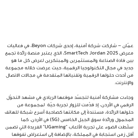
عمّان – شاركت شركة أمنية، إحدى شركات Beyon، في فعاليات
معرض SmartTech Jordan 2025، الذي يعتبر منصة رائدة تجمع
بين قادة الصناعة والمستثمرين والمبتكرين لعرض كل ما هو
جديد في مجال التكنولوجيا الرقمية، حيث عرضت خلاله مجموعة
من أحدث حلولها الرقمية وتقنياتها المتقدمة في مجالات الاتصال
والإنترنت.
وجاءت مشاركة أمنية لتجسّد موقعها الريادي في مشهد التحوّل
الرقمي في الأردن، إذ قدّمت للزوار تجربة حيّة لمجموعة من
حلولها الرائدة، مستندةً إلى مكانتها كصاحبة أسرع شبكة للهاتف
المحمول ورائدة سوق الجيل الخامس (5G) في الأردن. كما
سلّطت الضوء على تجربة الألعاب “UGaming” الفريدة التي تضمن
أقل زمن استجابة في المملكة، بالإضافة إلى استعراض تفوقها