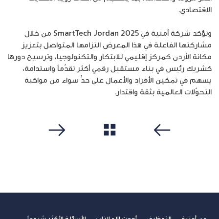
الاقتصادي.
وتؤكد شركة أمنية في SmartTech Jordan 2025 من خلال
مشاركتها الفاعلة في هذا المعرض التزامها المتواصل بتعزيز
مكانة الأردن كمركز إقليمي للابتكار والتكنولوجيا، وترسيخ دورها
كشريك رئيس في بناء مستقبل رقمي أكثر تقدّماً واستدامة،
يسهم في تمكين الأفراد والأعمال على حدٍّ سواء من مواكبة
التحوّلات العالمية بثقة واقتدار.
مشاهدة الكل
سابق
التالي
عن أمنية
التوظيف
أحدث الإعلانات
الأسئلة الأكثر شيوعاً