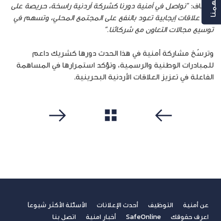
وأضاف:
“نواصل في أمنية دورنا كشركة أردنية راسخة، حريصة على
بناء علاقات إيجابية تعود بالنفع على المجتمع المحلي، وتسهم في
توسيع مجالات التعاون مع شركائنا.
“
وترسّخ مشاركة أمنية في هذا الحدث دورها كشريك داعم
للمبادرات الوطنية والرسمية، وتؤكد استمرارها في المساهمة
الفاعلة في تعزيز العلاقات الأردنية البحرينية.
مشاهدة الكل
سابق
التالي
عن أمنية
التوظيف
أحدث الإعلانات
الأسئلة الأكثر شيوعاً
اعرف حقوقك
SafeOnline
أخبار امنية
اتصل بنا