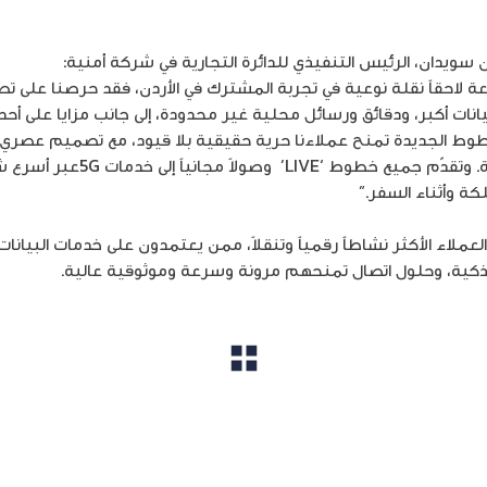
 سويدان، الرئيس التنفيذي للدائرة التجارية في شركة أمنية
:
عة لاحقاً نقلة نوعية في تجربة المشترك في الأردن، فقد حرصنا على
نات أكبر، ودقائق ورسائل محلية غير محدودة، إلى جانب مزايا على أحدث
طوط الجديدة تمنح عملاءنا حرية حقيقية بلا قيود، مع تصميم عصر
ة. وتقدّم جميع خطوط
‘LIVE’
وصولاً مجانياً إلى خدمات 5
G
عبر أسرع ش
ة وأثناء السفر
.”
عملاء الأكثر نشاطاً رقمياً وتنقلاً،
ممن يعتمدون على خدمات البيانات 
لذكية، وحلول اتصال تمنحهم مرونة وسرعة وموثوقية عالية
.
مشاهدة الكل