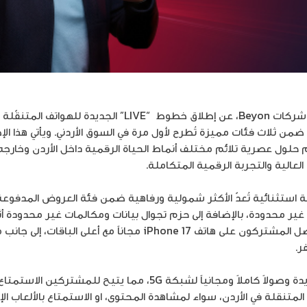
 شركات
Beyon
، عن إطلاق خطوط
“LIVE”
الجديدة للهواتف المتنقّلة 
من ثلاث فئات مميزة تُطرح لأول مرة في السوق الأردني. ويأتي هذا الإ
 حلول عصرية تلائم مختلف أنماط الحياة الرقمية داخل الأردن وخارج
لعالية والتجربة الرقمية المتكاملة
.
 استثنائية تُعدّ الأكثر شمولية ورفاهية ضمن فئة العروض المدفوعة 
ير محدودة، بالإضافة إلى حزم تجوال بيانات ومكالمات غير محدودة أثنا
حصل المشتركون على هاتف
iPhone 17
مجاناً مع أعلى الباقات، إلى جانب
فر
.
دة وصولاً كاملاً ومجانياً لشبكة
5G
، مما يتيح للمشتركين الاستمتاع
لمتنقلة في الأردن
،
سواء لمشاهدة المحتوى، او الاستمتاع بالألعاب الإلك