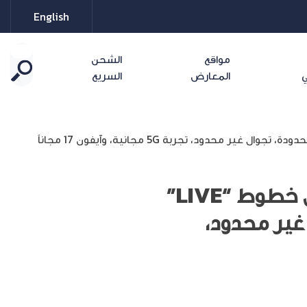
English
مواقع
الشحن
ي
المعارض
السريع
أمنية، إحدى شركات Beyon، تُحدث نقلة نوعية بإطلاق خطوط “LIVE”
غير محدود،