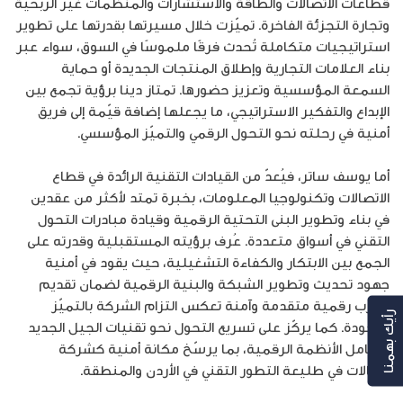
قطاعات الاتصالات والطاقة والاستشارات والمنظمات غير الربحية
وتجارة التجزئة الفاخرة. تميّزت خلال مسيرتها بقدرتها على تطوير
استراتيجيات متكاملة تُحدث فرقًا ملموسًا في السوق، سواء عبر
بناء العلامات التجارية وإطلاق المنتجات الجديدة أو حماية
السمعة المؤسسية وتعزيز حضورها. تمتاز دينا برؤية تجمع بين
الإبداع والتفكير الاستراتيجي، ما يجعلها إضافة قيّمة إلى فريق
أمنية في رحلته نحو التحول الرقمي والتميّز المؤسسي.
أما يوسف ساتر، فيُعدّ من القيادات التقنية الرائدة في قطاع
الاتصالات وتكنولوجيا المعلومات، بخبرة تمتد لأكثر من عقدين
في بناء وتطوير البنى التحتية الرقمية وقيادة مبادرات التحول
التقني في أسواق متعددة. عُرف برؤيته المستقبلية وقدرته على
الجمع بين الابتكار والكفاءة التشغيلية، حيث يقود في أمنية
جهود تحديث وتطوير الشبكة والبنية الرقمية لضمان تقديم
تجارب رقمية متقدمة وآمنة تعكس التزام الشركة بالتميّز
رأيك بهمنا
والجودة. كما يركّز على تسريع التحول نحو تقنيات الجيل الجديد
وتكامل الأنظمة الرقمية، بما يرسّخ مكانة أمنية كشركة
اتصالات في طليعة التطور التقني في الأردن والمنطقة.