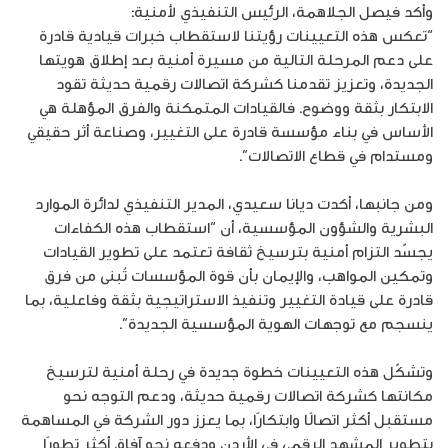
وأكد فيصل الجلاهمة، الرئيس التنفيذي لأمنية:
“تعكس هذه التعيينات رؤيتنا لاستقطاب خبرات قيادية قادرة
على دعم المرحلة التالية من مسيرة أمنية بعد إطلاق هويتها
الجديدة، وتعزيز تقدمنا كشركة اتصالات رقمية حديثة تقود
الابتكار بثقة ووضوح. فالقيادات المتمكنة والفرق المؤهلة هي
الأساس في بناء مؤسسة قادرة على التغيير، وصناعة أثر حقيقي
ومستدام في قطاع الاتصالات”.
ومن جانبها، أكدت ديانا سعيدي، المدير التنفيذي لدائرة الموارد
البشرية والشؤون المؤسسية، أن “استقطاب هذه الكفاءات
يجسّد التزام أمنية بترسيخ ثقافة تعتمد على تطوير القيادات
وتمكين المواهب، والإيمان بأن قوة المؤسسات تُبنى من فرق
قادرة على قيادة التغيير وتنفيذ الاستراتيجية بثقة وفاعلية، بما
ينسجم مع توجهات الهوية المؤسسية الجديدة”.
وتشكّل هذه التعيينات خطوة جديدة في رحلة أمنية لترسيخ
مكانتها كشركة اتصالات رقمية حديثة، ودعم التوجه نحو
مستقبل أكثر اتصالًا وابتكارًا، بما يعزز دور الشركة في المساهمة
بتطوير المشهد الرقمي في الأردن ودفعه نحو آفاق أكثر تطورًا